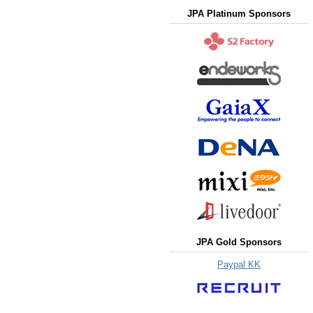
JPA Platinum Sponsors
JPA Gold Sponsors
Paypal KK