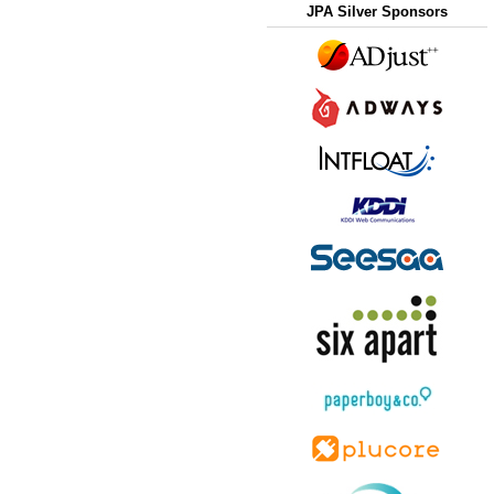
JPA Silver Sponsors