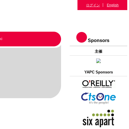
ログイン
English
ki
Sponsors
主催
YAPC Sponsors