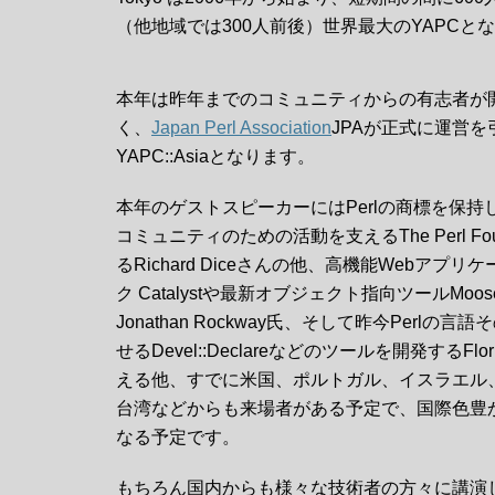
（他地域では300人前後）世界最大のYAPCと
本年は昨年までのコミュニティからの有志者が
く、
Japan Perl Association
JPAが正式に運営
YAPC::Asiaとなります。
本年のゲストスピーカーにはPerlの商標を保持し、
コミュニティのための活動を支えるThe Perl Fou
るRichard Diceさんの他、高機能Webアプ
ク Catalystや最新オブジェクト指向ツールMo
Jonathan Rockway氏、そして昨今Perlの
せるDevel::Declareなどのツールを開発するFlori
える他、すでに米国、ポルトガル、イスラエル
台湾などからも来場者がある予定で、国際色豊
なる予定です。
もちろん国内からも様々な技術者の方々に講演