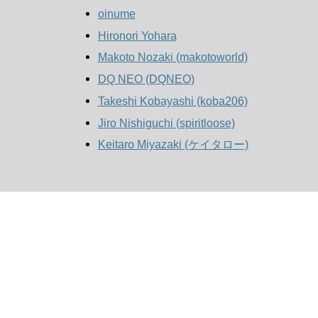
oinume
Hironori Yohara
Makoto Nozaki (‎makotoworld‎)
DQ NEO (‎DQNEO‎)
Takeshi Kobayashi (‎koba206‎)
Jiro Nishiguchi (‎spiritloose‎)
Keitaro Miyazaki (‎ケイタロー‎)