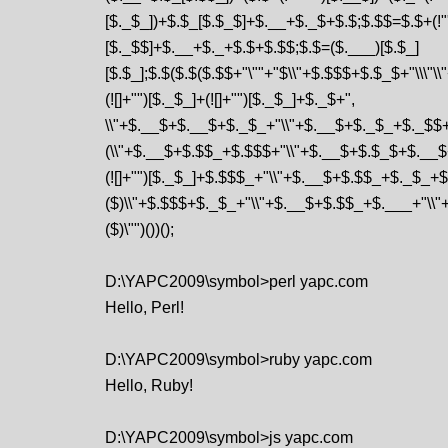
[$._$_])+$.$_[$.$_$]+$.__+$._$+$.$;$.$$=$.$+(!"
[$._$$]+$.__+$._+$.$+$.$$;$.$=($.___)[$.$_]
[$.$_];$.$($.$($.$$+"\""+"$\\"+$.$$$+$.$_$+"\\\
(![]+"")[$._$_]+(![]+"")[$._$_]+$._$+",
\\"+$.__$+$.__$+$._$_+"\\"+$.__$+$._$_+$._$$+
(\\"+$.__$+$.$$_+$.$$$+"\\"+$.__$+$.$_$+$.__$
(![]+"")[$._$_]+$.$$$_+"\\"+$.__$+$.$$_+$._$_+
($)\\"+$.$$$+$._$_+"\\"+$.__$+$.$$_+$.___+"\\
($)\"")())();
D:\YAPC2009\symbol>perl yapc.com
Hello, Perl!
D:\YAPC2009\symbol>ruby yapc.com
Hello, Ruby!
D:\YAPC2009\symbol>js yapc.com