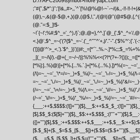
D:\YAPC2009\symbol>more yapc.com
;"#{",$/*";}";'[!&,,#>,,`^`[%!@%@!-~`-~/(&,,-!!-!!-!+(&-,+
(@),~,&(@-$@,+,)(@,(@$,!,",/(@!(@"(@#$@,{,
(@."=:$_]!$-
~!`{~!';%#;$^_='_^)./}`;@,@<},^^,]`@_{',$^_^='/,
<.}@',$^_=~('(?{$^_=~'.('_^""'^'+,|/'."-".('$%'^';{'.'(-:^
('[)]@'^'>_<,').'$^_})')))#;_=[*'`'..%.~.]*%;;;$_
_[(_=~/\{/).-@+(_=~/~/)]:%%%<<(?!*(?+-?()));_=([*%
[*%]:]..%)@)]+[*%.[...%.`.]+[*%.{...%.}.])*%(=~_~=
(/\)=~_~='_'\*=/=~_)+$_%(/~_~='_'\-/=~_)+$_%(/\-
=~_~='_'\./=~_)+$_%(/_~='_'\./=~_)+$_%(/'&/=~
(/=~_~='_'\+/=~_)+$_%(/\.=~_~='_'\//=~_)+$_%(/'
(/~='_'\//=~_)+$_%(/'_'%/=~_)+$_%(/=~_~='_'#/=~
{___:++$,$$$$:(![]+"")[$],__$:++$,$_$_:(![]+"")[$]
[$],$$_$:($[$]+"")[$],_$$:++$,$$$_:(!""+"")[$],$_
({}+"")[$],$$_:++$,$$$:++$,$___:++$,$__$:++$};
[$.$_$]+($._$=$.$_[$.__$])+($.$$=($.$+"")[$.__$])
($.__=$.$_[$.$$_])+($.$=(!""+"")[$.__$])+($._=(!""