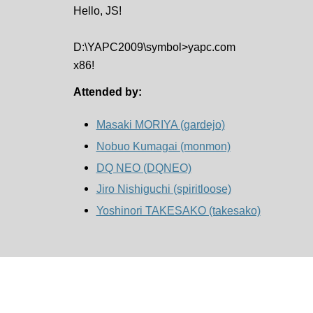
Hello, JS!
D:\YAPC2009\symbol>yapc.com
x86!
Attended by:
Masaki MORIYA (‎gardejo‎)
Nobuo Kumagai (‎monmon‎)
DQ NEO (‎DQNEO‎)
Jiro Nishiguchi (‎spiritloose‎)
Yoshinori TAKESAKO (‎takesako‎)