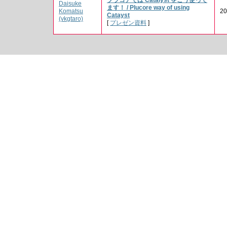
Daisuke
ます！ / Plucore way of using
Komatsu
2
Catayst‎
(‎vkgtaro‎)
[
プレゼン資料
]