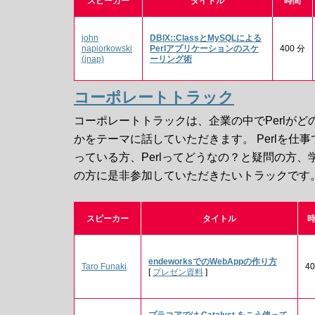
スピーカー
タイトル
時間
john
‎DBIX::ClassとMySQLによる
napiorkowski
Perlアプリケーションのスケ
400 分
(‎jnap‎)
ーリング術‎
コーポレートトラック
コーポレートトラックは、企業の中でPerlが
かをテーマに話していただきます。 Perlを仕
っている方、Perlってどうなの？と疑問の方
の方に是非参加していただきたいトラックです
スピーカー
タイトル
‎endeworksでのWebAppの作り方‎
Taro Funaki
4
[
プレゼン資料
]
‎プラコアでは Catalyst をこう使って