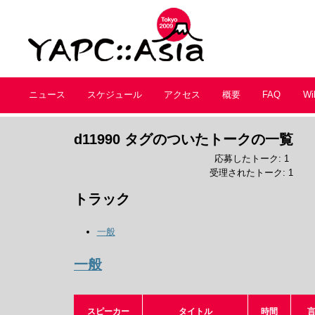
ニュース
スケジュール
アクセス
概要
FAQ
Wi
d11990 タグのついたトークの一覧
応募したトーク: 1
受理されたトーク: 1
トラック
一般
一般
スピーカー
タイトル
時間