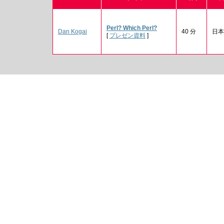
‎Perl? Which Perl?‎
Dan Kogai
40 分
日本
[
プレゼン資料
]