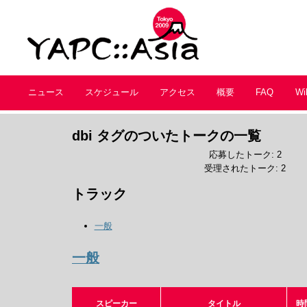
ニュース
スケジュール
アクセス
概要
FAQ
Wi
dbi タグのついたトークの一覧
応募したトーク: 2
受理されたトーク: 2
トラック
一般
一般
スピーカー
タイトル
時