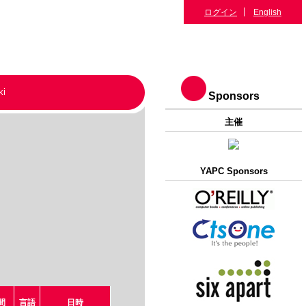
ログイン
English
ki
Sponsors
主催
YAPC Sponsors
間
言語
日時