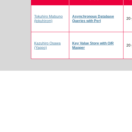
Tokuhiro Matsuno
‎Asynchronous Database
20
(‎tokuhirom‎)
Queries with Perl‎
Kazuhiro Osawa
‎Key Value Store with O/R
20
(‎Yappo‎)
Mapper‎