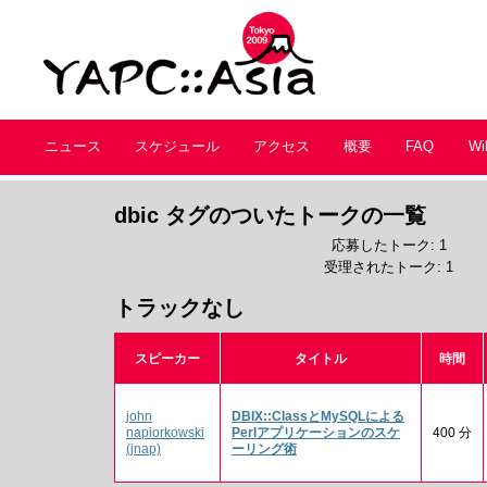
ニュース
スケジュール
アクセス
概要
FAQ
Wi
dbic タグのついたトークの一覧
応募したトーク: 1
受理されたトーク: 1
トラックなし
スピーカー
タイトル
時間
john
‎DBIX::ClassとMySQLによる
napiorkowski
Perlアプリケーションのスケ
400 分
(‎jnap‎)
ーリング術‎