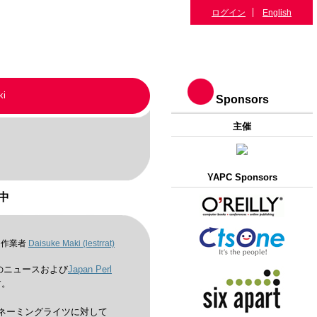
ログイン
English
ki
Sponsors
主催
YAPC Sponsors
備中
作業者
Daisuke Maki (‎lestrrat‎)
。このニュースおよび
Japan Perl
す。
各会場のネーミングライツに対して