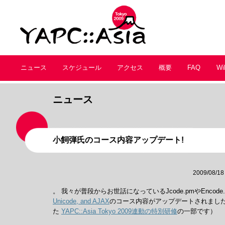
ニュース
スケジュール
アクセス
概要
FAQ
Wi
ニュース
小飼弾氏のコース内容アップデート!
2009/08/18
。 我々が普段からお世話になっているJcode.pmやEncod
Unicode, and AJAX
のコース内容がアップデートされまし
た
YAPC::Asia Tokyo 2009連動の特別研修
の一部です）