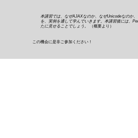
本講習では、なぜAJAXなのか、なぜUnicodeなのか、
を、実例を通して学んでいきます。本講習後には、Per
たに見せることでしょう。
（概要より）
この機会に是非ご参加ください！