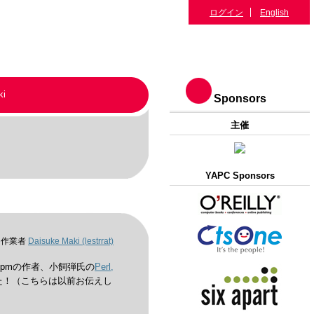
ログイン
English
ki
Sponsors
主催
YAPC Sponsors
作業者
Daisuke Maki (‎lestrrat‎)
e.pmの作者、小飼弾氏の
Perl,
た！（こちらは以前お伝えし