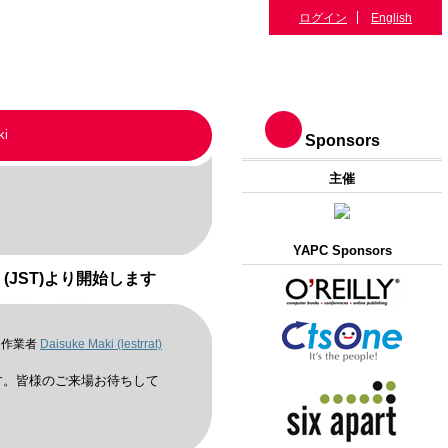
ログイン
English
ki
Sponsors
主催
YAPC Sponsors
00 (JST)より開始します
作業者
Daisuke Maki (‎lestrrat‎)
します。皆様のご来場お待ちして