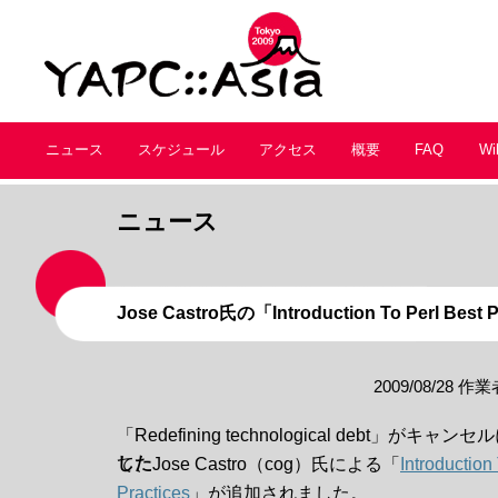
ニュース
スケジュール
アクセス
概要
FAQ
Wi
ニュース
Jose Castro氏の「Introduction To Perl Be
2009/08/28
作業
「Redefining technological debt」が
した
て、Jose Castro（cog）氏による「
Introduction
Practices
」が追加されました。