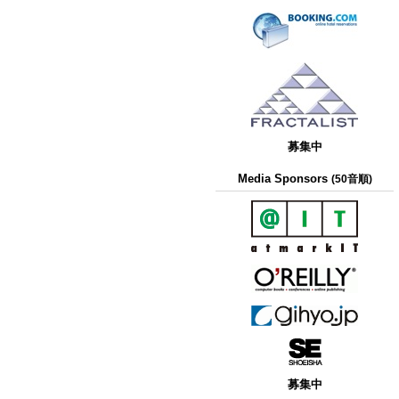
募集中
Media Sponsors
(50音順)
募集中