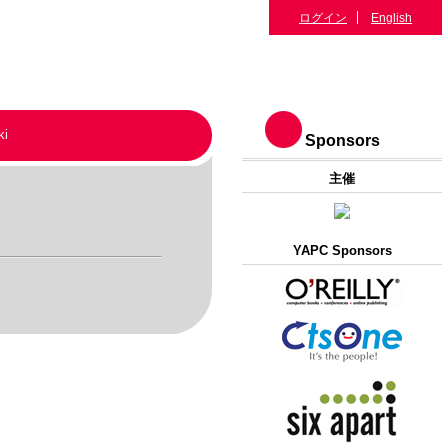
ログイン
English
ki
Sponsors
主催
YAPC Sponsors