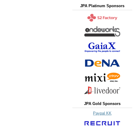
JPA Platinum Sponsors
JPA Gold Sponsors
Paypal KK