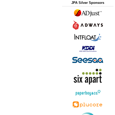
JPA Silver Sponsors