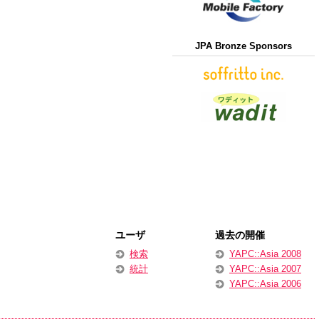
JPA Bronze Sponsors
ユーザ
過去の開催
検索
YAPC::Asia 2008
統計
YAPC::Asia 2007
YAPC::Asia 2006