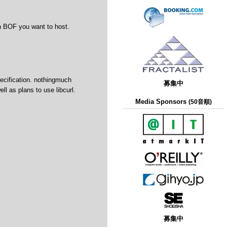
n BOF you want to host.
cification. nothingmuch
募集中
l as plans to use libcurl.
Media Sponsors
(50音順)
募集中