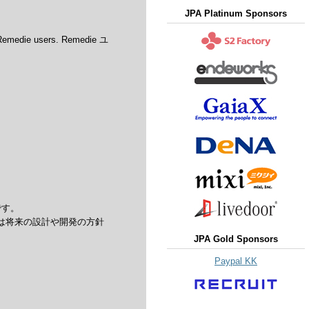
JPA Platinum Sponsors
 Remedie users. Remedie ユ
です。
は将来の設計や開発の方針
JPA Gold Sponsors
Paypal KK