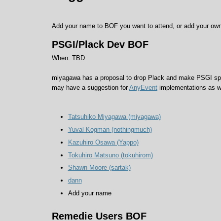
Add your name to BOF you want to attend, or add your ow
PSGI/Plack Dev BOF
When: TBD
miyagawa has a proposal to drop Plack and make PSGI spe
may have a suggestion for
AnyEvent
implementations as wel
Tatsuhiko Miyagawa (‎miyagawa‎)
Yuval Kogman (‎nothingmuch‎)
Kazuhiro Osawa (‎Yappo‎)
Tokuhiro Matsuno (‎tokuhirom‎)
Shawn Moore (‎sartak‎)
dann
Add your name
Remedie Users BOF